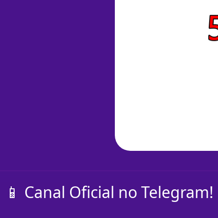
📱 Canal Oficial no Telegram!