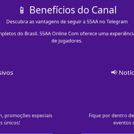
📱 Benefícios do Canal
Descubra as vantagens de seguir a 55AA no Telegram
letos do Brasil. 55AA Online Com oferece uma experiência 
de jogadores.
sivos
📢 Notí
m, promoções especiais
Fique por dentro d
s únicos!
eventos 