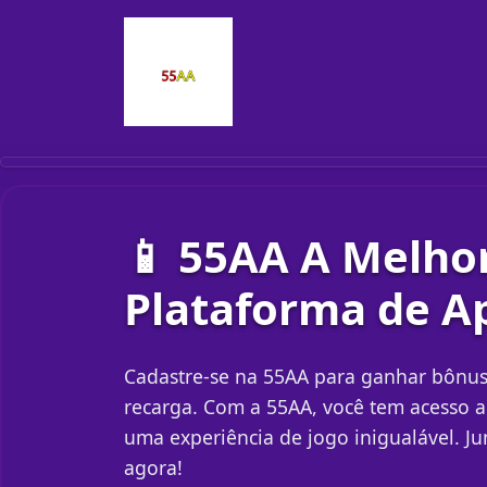
📱 55AA A Melho
Plataforma de A
Cadastre-se na 55AA para ganhar bônus
recarga. Com a 55AA, você tem acesso a
uma experiência de jogo inigualável. J
agora!