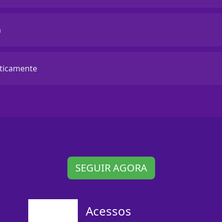
a
aticamente
SEGUIR AGORA
Acessos