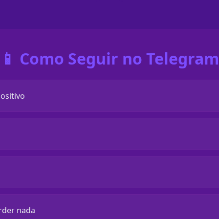
📱 Como Seguir no Telegram
ositivo
erder nada