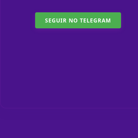
SEGUIR NO TELEGRAM