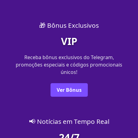
🎁 Bônus Exclusivos
VIP
Receba bônus exclusivos do Telegram,
promoções especiais e códigos promocionais
únicos!
Ver Bônus
📢 Notícias em Tempo Real
24/7