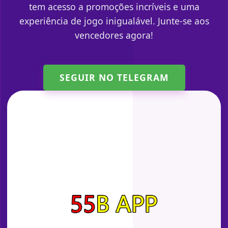
tem acesso a promoções incríveis e uma
experiência de jogo inigualável. Junte-se aos
vencedores agora!
SEGUIR NO TELEGRAM