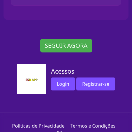
SEGUIR AGORA
Acessos
Login
Registrar-se
Políticas de Privacidade
Termos e Condições