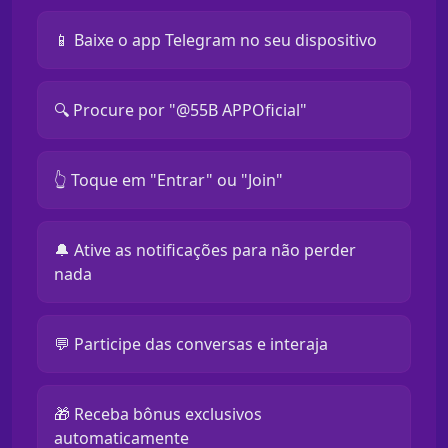
📱 Baixe o app Telegram no seu dispositivo
🔍 Procure por "@55B APPOficial"
👆 Toque em "Entrar" ou "Join"
🔔 Ative as notificações para não perder
nada
💬 Participe das conversas e interaja
🎁 Receba bônus exclusivos
automaticamente