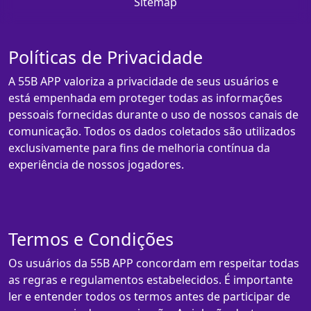
Sitemap
Políticas de Privacidade
A 55B APP valoriza a privacidade de seus usuários e
está empenhada em proteger todas as informações
pessoais fornecidas durante o uso de nossos canais de
comunicação. Todos os dados coletados são utilizados
exclusivamente para fins de melhoria contínua da
experiência de nossos jogadores.
Termos e Condições
Os usuários da 55B APP concordam em respeitar todas
as regras e regulamentos estabelecidos. É importante
ler e entender todos os termos antes de participar de