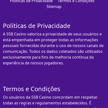
Políticas de Privacidade
Termos e Condições
Sitemap
Políticas de Privacidade
A 55B Casino valoriza a privacidade de seus usuários e
está empenhada em proteger todas as informações
pessoais fornecidas durante o uso de nossos canais de
comunicação. Todos os dados coletados são utilizados
exclusivamente para fins de melhoria contínua da
experiência de nossos jogadores.
Termos e Condições
Os usuários da 55B Casino concordam em respeitar
todas as regras e regulamentos estabelecidos. É