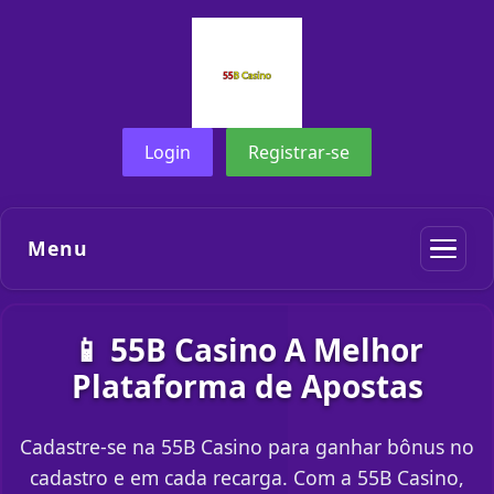
Login
Registrar-se
Menu
📱 55B Casino A Melhor
Plataforma de Apostas
Cadastre-se na 55B Casino para ganhar bônus no
cadastro e em cada recarga. Com a 55B Casino,