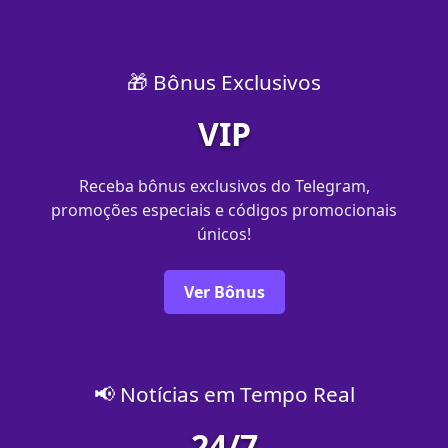
🎁 Bônus Exclusivos
VIP
Receba bônus exclusivos do Telegram,
promoções especiais e códigos promocionais
únicos!
Ver Bônus
📢 Notícias em Tempo Real
24/7