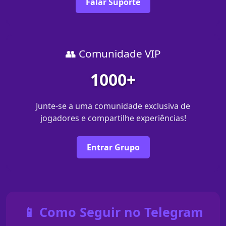
Falar Suporte
👥 Comunidade VIP
1000+
Junte-se a uma comunidade exclusiva de
jogadores e compartilhe experiências!
Entrar Grupo
📱 Como Seguir no Telegram