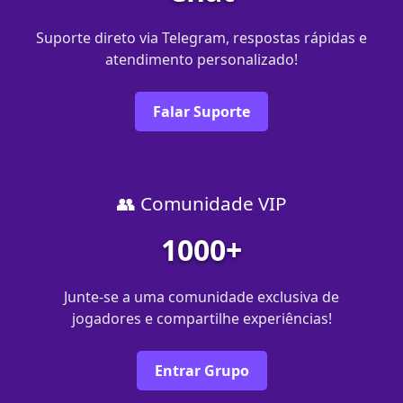
Suporte direto via Telegram, respostas rápidas e
atendimento personalizado!
Falar Suporte
👥 Comunidade VIP
1000+
Junte-se a uma comunidade exclusiva de
jogadores e compartilhe experiências!
Entrar Grupo