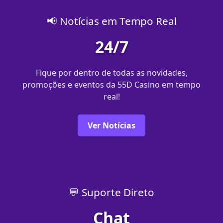
📢 Notícias em Tempo Real
24/7
Fique por dentro de todas as novidades,
promoções e eventos da 55D Casino em tempo
real!
Ver Notícias
💬 Suporte Direto
Chat