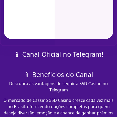
📱 Canal Oficial no Telegram!
📱 Benefícios do Canal
Descubra as vantagens de seguir a 55D Casino no
Telegram
O mercado de Cassino 55D Casino cresce cada vez mais
no Brasil, oferecendo opções completas para quem
deseja diversão, emoção e a chance de ganhar prêmios