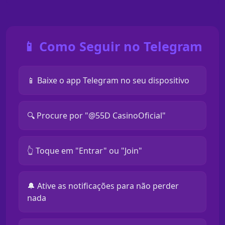
📱 Como Seguir no Telegram
📱 Baixe o app Telegram no seu dispositivo
🔍 Procure por "@55D CasinoOficial"
👆 Toque em "Entrar" ou "Join"
🔔 Ative as notificações para não perder
nada