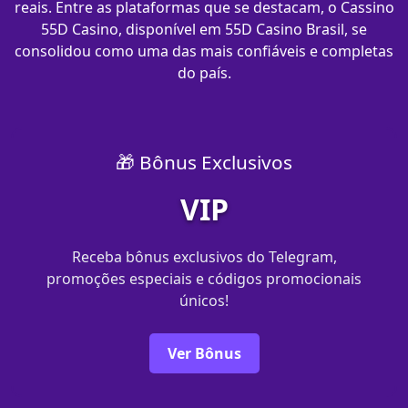
reais. Entre as plataformas que se destacam, o Cassino
55D Casino, disponível em 55D Casino Brasil, se
consolidou como uma das mais confiáveis e completas
do país.
🎁 Bônus Exclusivos
VIP
Receba bônus exclusivos do Telegram,
promoções especiais e códigos promocionais
únicos!
Ver Bônus