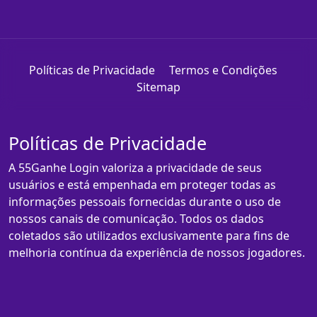
Políticas de Privacidade
Termos e Condições
Sitemap
Políticas de Privacidade
A 55Ganhe Login valoriza a privacidade de seus
usuários e está empenhada em proteger todas as
informações pessoais fornecidas durante o uso de
nossos canais de comunicação. Todos os dados
coletados são utilizados exclusivamente para fins de
melhoria contínua da experiência de nossos jogadores.