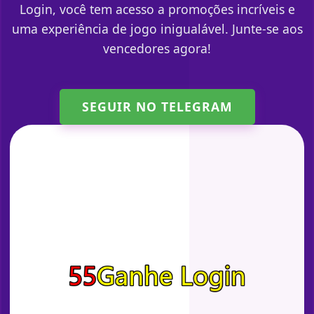
Login, você tem acesso a promoções incríveis e
uma experiência de jogo inigualável. Junte-se aos
vencedores agora!
SEGUIR NO TELEGRAM