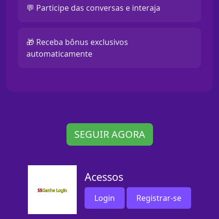
💬 Participe das conversas e interaja
🎁 Receba bônus exclusivos
automaticamente
SEGUIR AGORA
Acessos
Login
Registrar-se