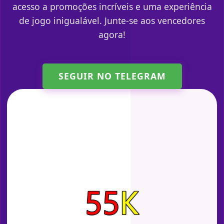
acesso a promoções incríveis e uma experiência
de jogo inigualável. Junte-se aos vencedores
agora!
SEGUIR NO TELEGRAM