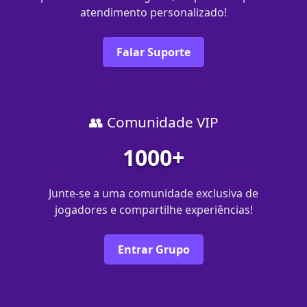
atendimento personalizado!
Falar Suporte
👥 Comunidade VIP
1000+
Junte-se a uma comunidade exclusiva de
jogadores e compartilhe experiências!
Entrar Grupo