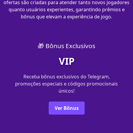
ofertas são criadas para atender tanto novos jogadores
quanto usuários experientes, garantindo prêmios e
bônus que elevam a experiência de jogo.
🎁 Bônus Exclusivos
VIP
Receba bônus exclusivos do Telegram,
promoções especiais e códigos promocionais
únicos!
Ver Bônus