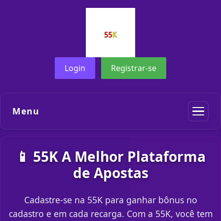
Login
Registrar-se
Menu
📱 55K A Melhor Plataforma
de Apostas
Cadastre-se na 55K para ganhar bônus no
cadastro e em cada recarga. Com a 55K, você tem