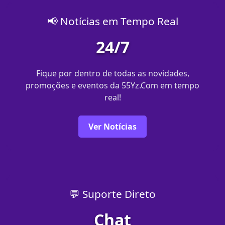
📢 Notícias em Tempo Real
24/7
Fique por dentro de todas as novidades,
promoções e eventos da 55Yz.Com em tempo
real!
Ver Notícias
💬 Suporte Direto
Chat