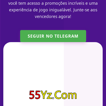
você tem acesso a promoções incríveis e uma
experiência de jogo inigualável. Junte-se aos
vencedores agora!
SEGUIR NO TELEGRAM