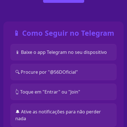
📱 Como Seguir no Telegram
📱 Baixe o app Telegram no seu dispositivo
🔍 Procure por "@56DOficial"
👆 Toque em "Entrar" ou "Join"
🔔 Ative as notificações para não perder
nada