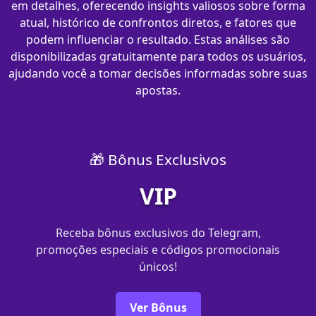
em detalhes, oferecendo insights valiosos sobre forma
atual, histórico de confrontos diretos, e fatores que
podem influenciar o resultado. Estas análises são
disponibilizadas gratuitamente para todos os usuários,
ajudando você a tomar decisões informadas sobre suas
apostas.
🎁 Bônus Exclusivos
VIP
Receba bônus exclusivos do Telegram,
promoções especiais e códigos promocionais
únicos!
Ver Bônus