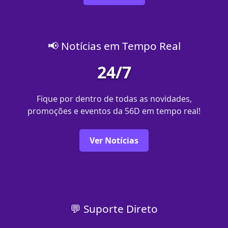
📢 Notícias em Tempo Real
24/7
Fique por dentro de todas as novidades,
promoções e eventos da 56D em tempo real!
Ver Notícias
💬 Suporte Direto