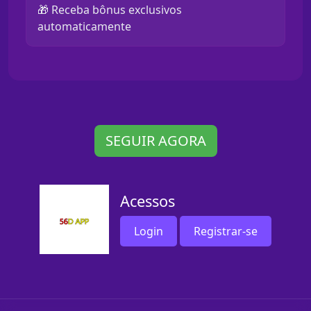
🎁 Receba bônus exclusivos
automaticamente
SEGUIR AGORA
Acessos
Login
Registrar-se