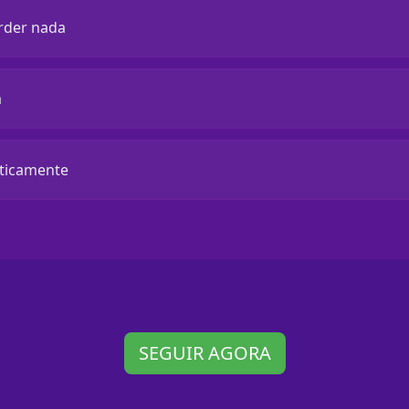
erder nada
a
aticamente
SEGUIR AGORA