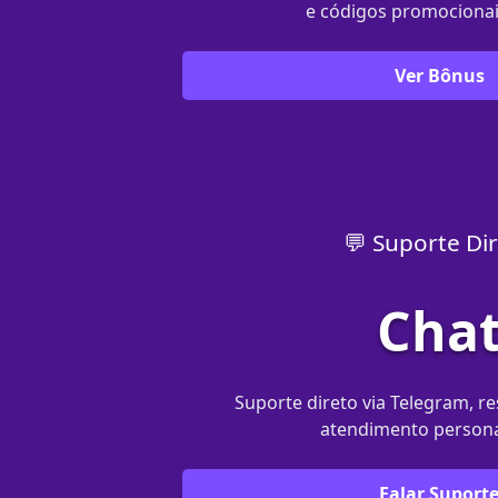
e códigos promocionai
Ver Bônus
💬 Suporte Di
Cha
Suporte direto via Telegram, r
atendimento persona
Falar Suport