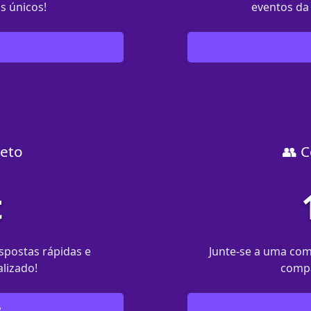
s únicos!
eventos da
reto
👥 
t
espostas rápidas e
Junte-se a uma com
lizado!
compa
e