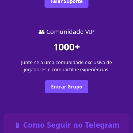
Falar Suporte
👥 Comunidade VIP
1000+
Junte-se a uma comunidade exclusiva de
jogadores e compartilhe experiências!
Entrar Grupo
📱 Como Seguir no Telegram