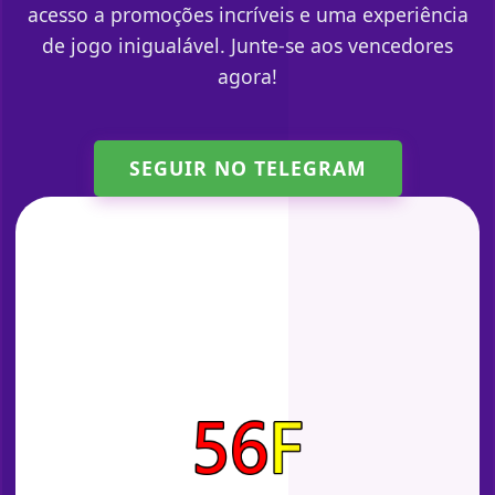
acesso a promoções incríveis e uma experiência
de jogo inigualável. Junte-se aos vencedores
agora!
SEGUIR NO TELEGRAM