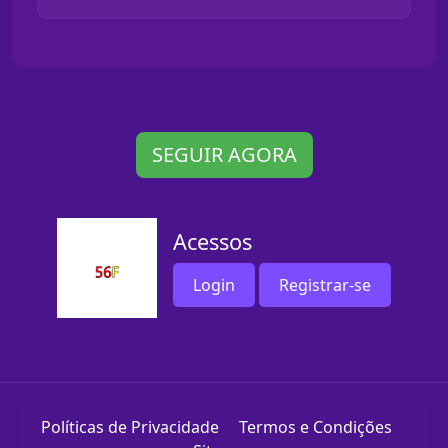
SEGUIR AGORA
Acessos
Login
Registrar-se
Políticas de Privacidade
Termos e Condições