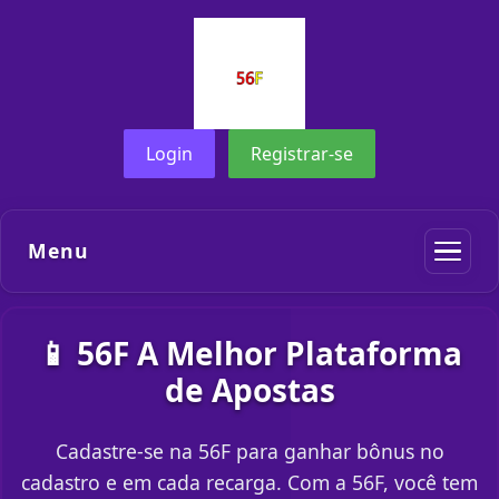
Login
Registrar-se
Menu
📱 56F A Melhor Plataforma
de Apostas
Cadastre-se na 56F para ganhar bônus no
cadastro e em cada recarga. Com a 56F, você tem