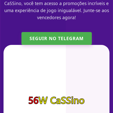
CaSSino, você tem acesso a promoções incríveis e
uma experiência de jogo inigualável. Junte-se aos
vencedores agora!
SEGUIR NO TELEGRAM