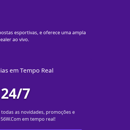
postas esportivas, e oferece uma ampla
ealer ao vivo.
cias em Tempo Real
24/7
e todas as novidades, promoções e
 56W.Com em tempo real!