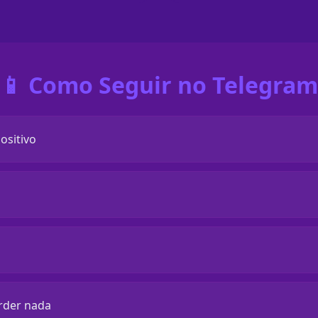
📱 Como Seguir no Telegram
ositivo
erder nada