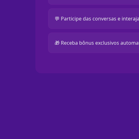
💬 Participe das conversas e interaj
🎁 Receba bônus exclusivos autom