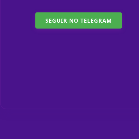
SEGUIR NO TELEGRAM