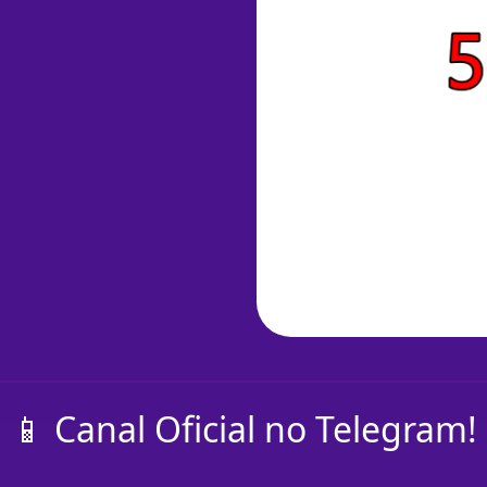
📱 Canal Oficial no Telegram!