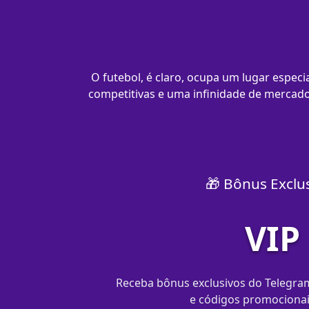
O futebol, é claro, ocupa um lugar especi
competitivas e uma infinidade de mercado
🎁 Bônus Exclu
VIP
Receba bônus exclusivos do Telegra
e códigos promocionai