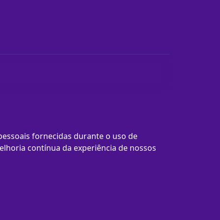
pessoais fornecidas durante o uso de
elhoria contínua da experiência de nossos