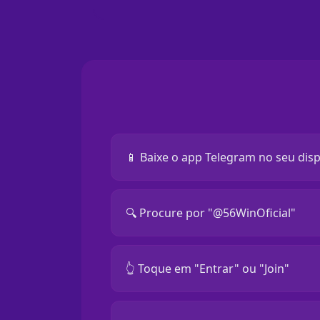
📱 Baixe o app Telegram no seu disp
🔍 Procure por "@56WinOficial"
👆 Toque em "Entrar" ou "Join"