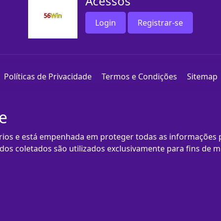
Acessos
Login
Registrar-se
Políticas de Privacidade
Termos e Condições
Sitemap
de
ários e está empenhada em proteger todas as informações 
os coletados são utilizados exclusivamente para fins de m