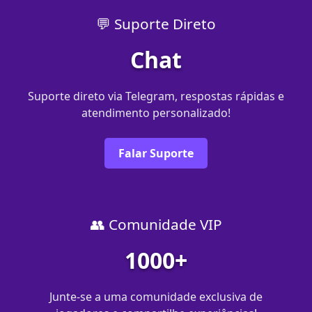
💬 Suporte Direto
Chat
Suporte direto via Telegram, respostas rápidas e
atendimento personalizado!
Falar Suporte
👥 Comunidade VIP
1000+
Junte-se a uma comunidade exclusiva de