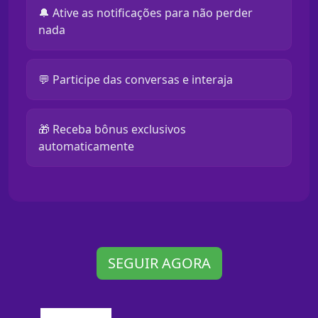
🔔 Ative as notificações para não perder
nada
💬 Participe das conversas e interaja
🎁 Receba bônus exclusivos
automaticamente
SEGUIR AGORA