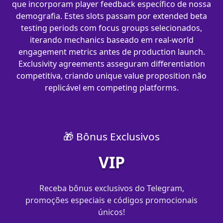
que incorporam player feedback específico de nossa
demografia. Estes slots passam por extended beta
testing periods com focus groups selecionados,
iterando mechanics baseado em real-world
engagement metrics antes de production launch.
Exclusivity agreements asseguram differentiation
competitiva, criando unique value proposition não
replicável em competing platforms.
🎁 Bônus Exclusivos
VIP
Receba bônus exclusivos do Telegram,
promoções especiais e códigos promocionais
únicos!