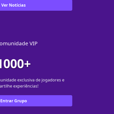
Ver Notícias
Comunidade VIP
1000+
unidade exclusiva de jogadores e
rtilhe experiências!
Entrar Grupo