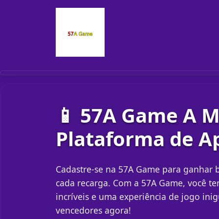
📱 57A Game A M
Plataforma de A
Cadastre-se na 57A Game para ganhar 
cada recarga. Com a 57A Game, você t
incríveis e uma experiência de jogo inig
vencedores agora!