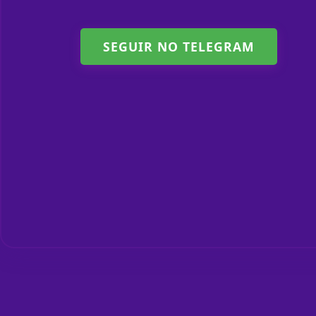
SEGUIR NO TELEGRAM