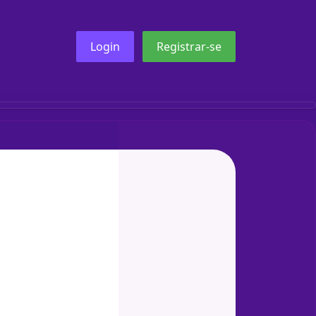
Login
Registrar-se