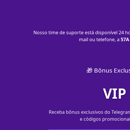
Nosso time de suporte está disponível 24 ho
mail ou telefone, a
57A
🎁 Bônus Exclu
VIP
Receba bônus exclusivos do Telegra
e códigos promocionai