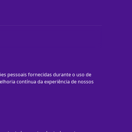
es pessoais fornecidas durante o uso de
elhoria contínua da experiência de nossos