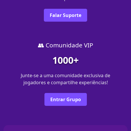
Falar Suporte
👥 Comunidade VIP
1000+
Junte-se a uma comunidade exclusiva de
jogadores e compartilhe experiências!
Entrar Grupo