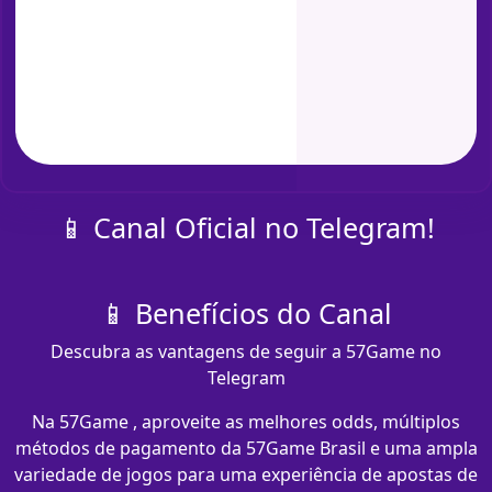
📱 Canal Oficial no Telegram!
📱 Benefícios do Canal
Descubra as vantagens de seguir a 57Game no
Telegram
Na 57Game , aproveite as melhores odds, múltiplos
métodos de pagamento da 57Game Brasil e uma ampla
variedade de jogos para uma experiência de apostas de