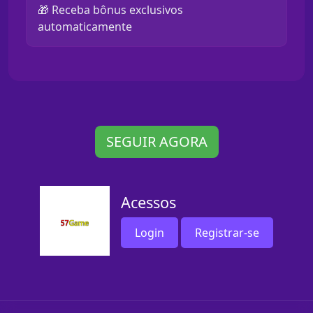
🎁 Receba bônus exclusivos
automaticamente
SEGUIR AGORA
Acessos
Login
Registrar-se