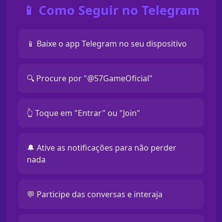
📱 Como Seguir no Telegram
📱 Baixe o app Telegram no seu dispositivo
🔍 Procure por "@57GameOficial"
👆 Toque em "Entrar" ou "Join"
🔔 Ative as notificações para não perder
nada
💬 Participe das conversas e interaja