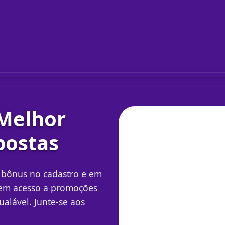
 Melhor
postas
r bônus no cadastro e em
 tem acesso a promoções
ualável. Junte-se aos