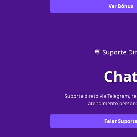
Ver Bônus
💬 Suporte Di
Cha
Suporte direto via Telegram, r
atendimento persona
Falar Suport