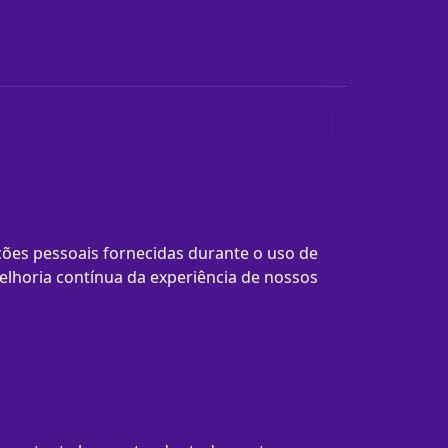
ções pessoais fornecidas durante o uso de
elhoria contínua da experiência de nossos