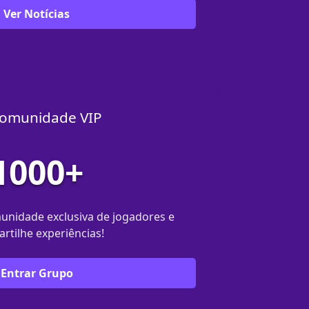
Ver Notícias
Comunidade VIP
1000+
unidade exclusiva de jogadores e
rtilhe experiências!
Entrar Grupo