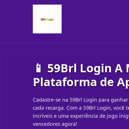
📱 59Brl Login A
Plataforma de A
Cadastre-se na 59Brl Login para ganha
cada recarga. Com a 59Brl Login, você
incríveis e uma experiência de jogo inig
vencedores agora!