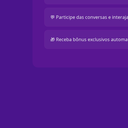
💬 Participe das conversas e interaj
🎁 Receba bônus exclusivos autom