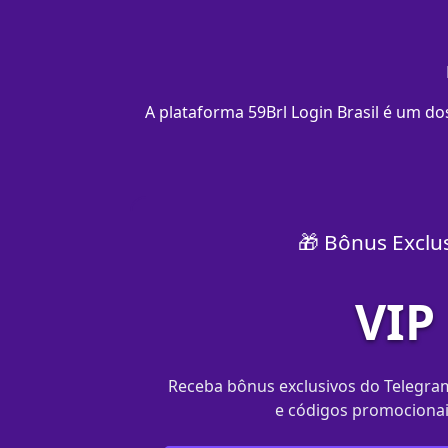
A plataforma 59Brl Login Brasil é um do
🎁 Bônus Exclu
VIP
Receba bônus exclusivos do Telegra
e códigos promocionai