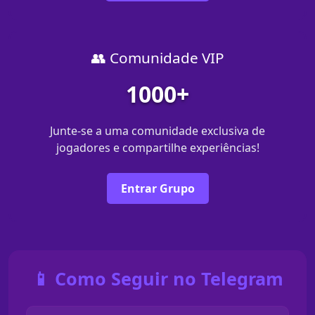
👥 Comunidade VIP
1000+
Junte-se a uma comunidade exclusiva de
jogadores e compartilhe experiências!
Entrar Grupo
📱 Como Seguir no Telegram