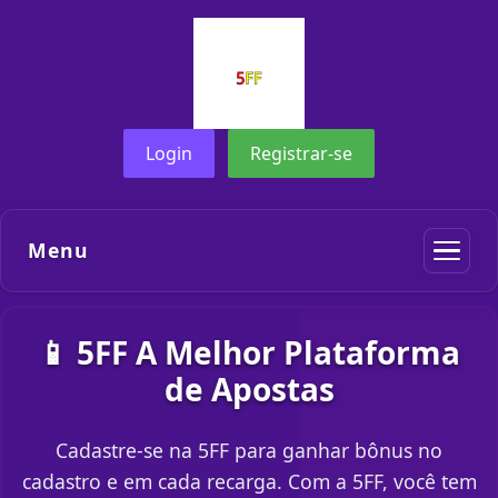
Login
Registrar-se
Menu
📱 5FF A Melhor Plataforma
de Apostas
Cadastre-se na 5FF para ganhar bônus no
cadastro e em cada recarga. Com a 5FF, você tem