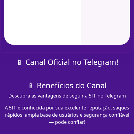
📱 Canal Oficial no Telegram!
📱 Benefícios do Canal
Descubra as vantagens de seguir a 5FF no Telegram
A 5FF é conhecida por sua excelente reputação, saques
rápidos, ampla base de usuários e segurança confiável
— pode confiar!