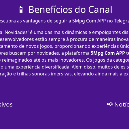
📱 Benefícios do Canal
scubra as vantagens de seguir a 5Mpg Com APP no Teleg
a 'Novidades' é uma das mais dinâmicas e empolgantes dis
desenvolvedores estão sempre à procura de maneiras inova
nçamento de novos jogos, proporcionando experiências úni
ores buscam por novidades, a plataforma
5Mpg Com APP
t
s reimaginados até os mais inovadores. Os jogos da catego
do uma experiência diversificada. Além disso, muitos deles
ração e trilhas sonoras imersivas, elevando ainda mais a ex
sivos
📢 Notí