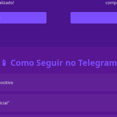
lizado!
compa
e
📱 Como Seguir no Telegram
ositivo
cial"