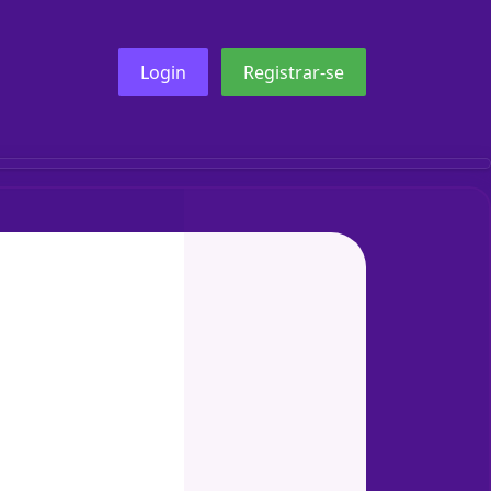
Login
Registrar-se