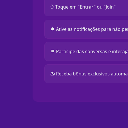
👆 Toque em "Entrar" ou "Join"
🔔 Ative as notificações para não p
💬 Participe das conversas e interaj
🎁 Receba bônus exclusivos autom