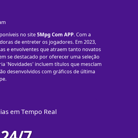
ram
poníveis no site
5Mpg Com APP
. Com a
doras de entreter os jogadores. Em 2023,
cas e envolventes que atraem tanto novatos
em se destacado por oferecer uma seleção
ria 'Novidades' incluem títulos que mesclam
 são desenvolvidos com gráficos de última
pe.
cias em Tempo Real
24/7