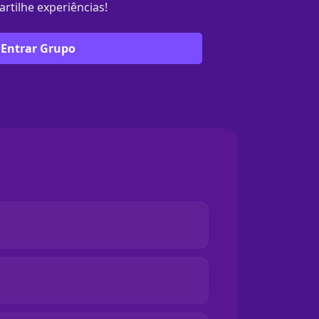
rtilhe experiências!
Entrar Grupo