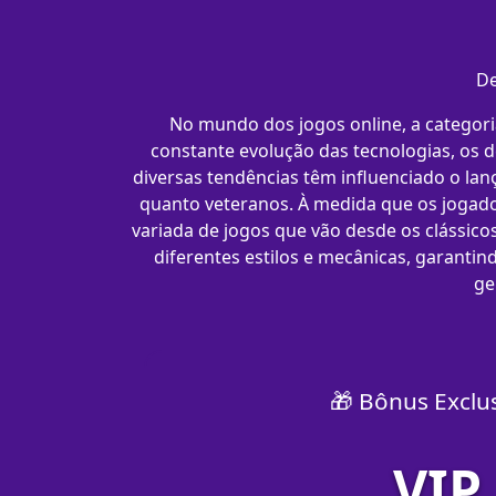
De
No mundo dos jogos online, a categori
constante evolução das tecnologias, os 
diversas tendências têm influenciado o la
quanto veteranos. À medida que os jogad
variada de jogos que vão desde os clássico
diferentes estilos e mecânicas, garantin
ge
🎁 Bônus Exclu
VIP