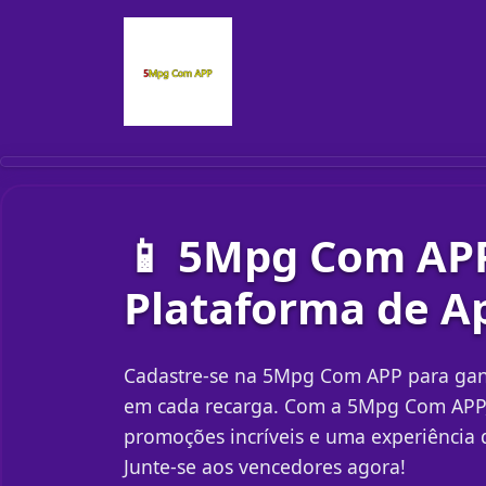
📱 5Mpg Com AP
Plataforma de A
Cadastre-se na 5Mpg Com APP para gan
em cada recarga. Com a 5Mpg Com APP,
promoções incríveis e uma experiência d
Junte-se aos vencedores agora!