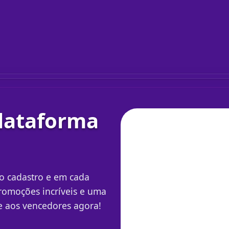
Plataforma
o cadastro e em cada
romoções incríveis e uma
se aos vencedores agora!