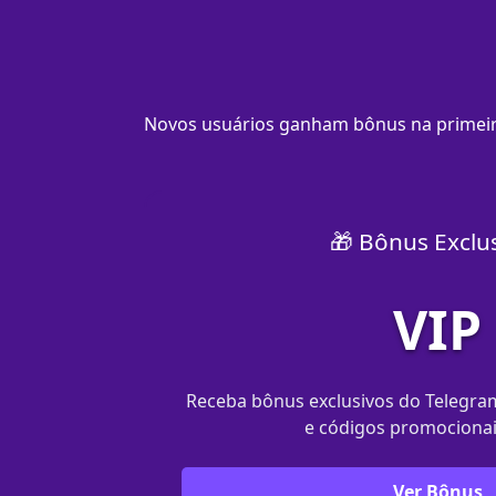
Novos usuários ganham bônus na primeira
🎁 Bônus Exclu
VIP
Receba bônus exclusivos do Telegra
e códigos promocionai
Ver Bônus