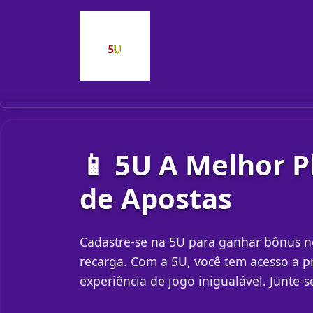
📱 5U A Melhor 
de Apostas
Cadastre-se na 5U para ganhar bônus n
recarga. Com a 5U, você tem acesso a p
experiência de jogo inigualável. Junte-