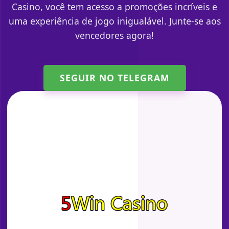
Casino, você tem acesso a promoções incríveis e
uma experiência de jogo inigualável. Junte-se aos
vencedores agora!
SEGUIR NO TELEGRAM