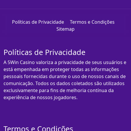
Políticas de Privacidade
Termos e Condições
Sitemap
Políticas de Privacidade
A 5Win Casino valoriza a privacidade de seus usuários e
está empenhada em proteger todas as informações
pessoais fornecidas durante o uso de nossos canais de
comunicação. Todos os dados coletados são utilizados
exclusivamente para fins de melhoria contínua da
experiência de nossos jogadores.
Termos e Condições