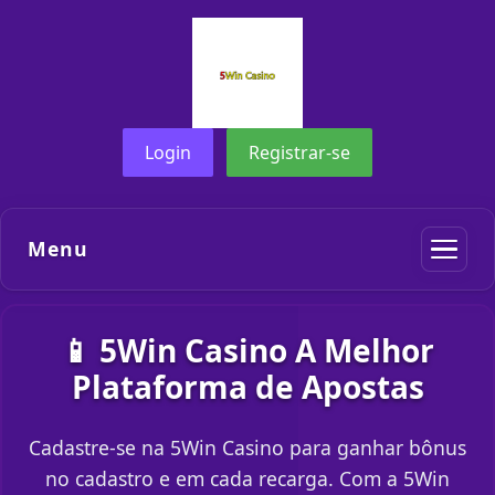
Login
Registrar-se
Menu
📱 5Win Casino A Melhor
Plataforma de Apostas
Cadastre-se na 5Win Casino para ganhar bônus
no cadastro e em cada recarga. Com a 5Win