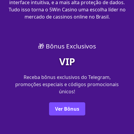
interface intuitiva, e a mais alta proteção de dados.
Tudo isso torna o 5Win Casino uma escolha líder no
mercado de cassinos online no Brasil.
🎁 Bônus Exclusivos
VIP
Receba bônus exclusivos do Telegram,
promoções especiais e códigos promocionais
únicos!
Ver Bônus