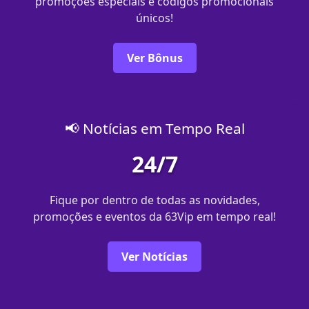
promoções especiais e códigos promocionais
únicos!
Ver Bônus
📢 Notícias em Tempo Real
24/7
Fique por dentro de todas as novidades,
promoções e eventos da 63Vip em tempo real!
Ver Notícias