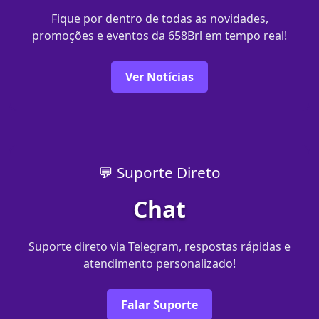
Fique por dentro de todas as novidades,
promoções e eventos da 658Brl em tempo real!
Ver Notícias
💬 Suporte Direto
Chat
Suporte direto via Telegram, respostas rápidas e
atendimento personalizado!
Falar Suporte