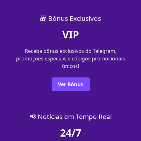
🎁 Bônus Exclusivos
VIP
Receba bônus exclusivos do Telegram,
promoções especiais e códigos promocionais
únicos!
Ver Bônus
📢 Notícias em Tempo Real
24/7