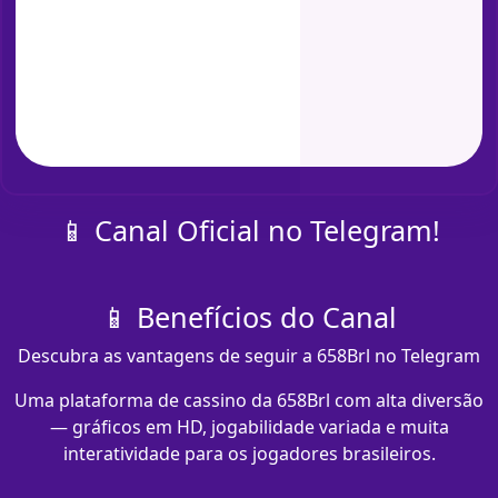
📱 Canal Oficial no Telegram!
📱 Benefícios do Canal
Descubra as vantagens de seguir a 658Brl no Telegram
Uma plataforma de cassino da 658Brl com alta diversão
— gráficos em HD, jogabilidade variada e muita
interatividade para os jogadores brasileiros.