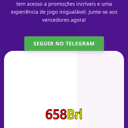
tem acesso a promoções incríveis e uma
experiência de jogo inigualável. Junte-se aos
vencedores agora!
SEGUIR NO TELEGRAM