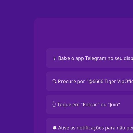
📱 Baixe o app Telegram no seu disp
🔍 Procure por "@6666 Tiger VipOfic
👆 Toque em "Entrar" ou "Join"
🔔 Ative as notificações para não p