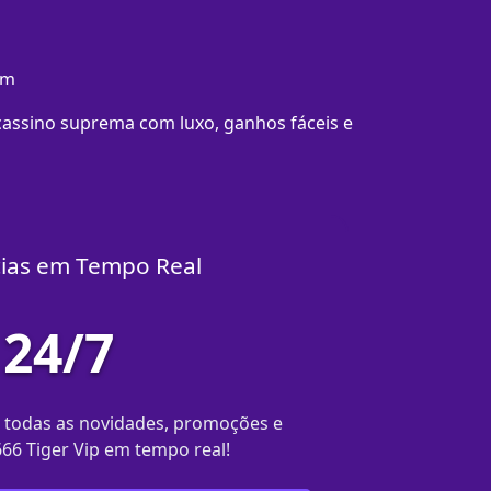
am
 cassino suprema com luxo, ganhos fáceis e
cias em Tempo Real
24/7
e todas as novidades, promoções e
66 Tiger Vip em tempo real!