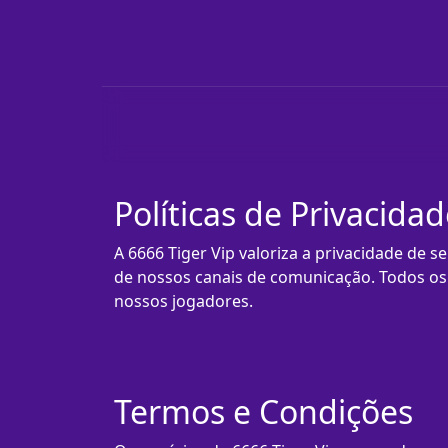
Políticas de Privacida
A 6666 Tiger Vip valoriza a privacidade de
de nossos canais de comunicação. Todos os 
nossos jogadores.
Termos e Condições