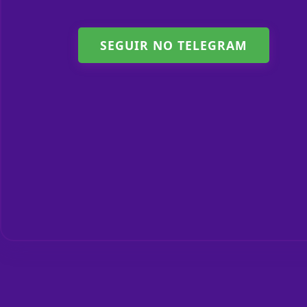
SEGUIR NO TELEGRAM