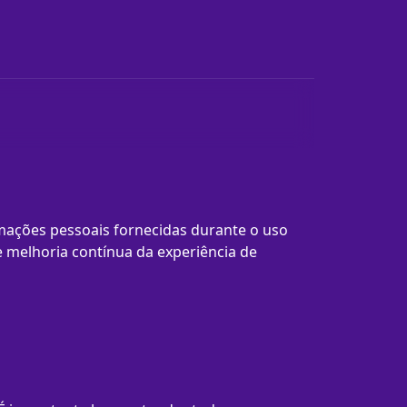
rmações pessoais fornecidas durante o uso
e melhoria contínua da experiência de