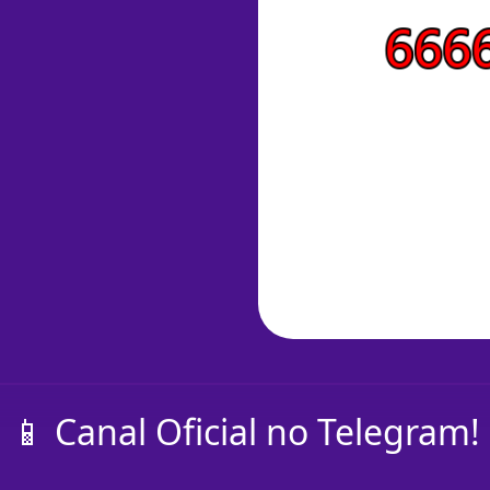
📱 Canal Oficial no Telegram!