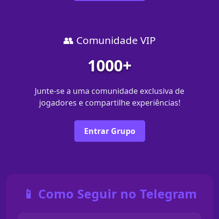
👥 Comunidade VIP
1000+
Junte-se a uma comunidade exclusiva de
jogadores e compartilhe experiências!
Entrar Grupo
📱 Como Seguir no Telegram