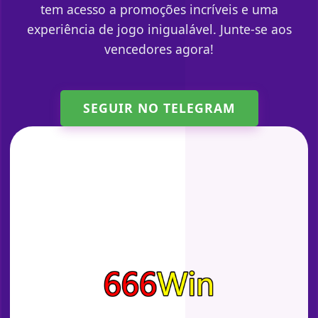
tem acesso a promoções incríveis e uma
experiência de jogo inigualável. Junte-se aos
vencedores agora!
SEGUIR NO TELEGRAM