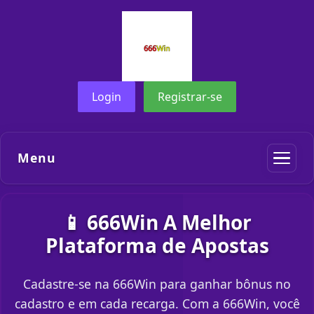
Login
Registrar-se
Menu
📱 666Win A Melhor
Plataforma de Apostas
Cadastre-se na 666Win para ganhar bônus no
cadastro e em cada recarga. Com a 666Win, você