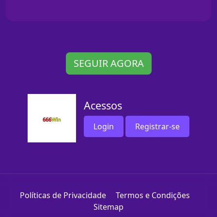
SEGUIR AGORA
Acessos
Login
Registrar-se
Políticas de Privacidade
Termos e Condições
Sitemap