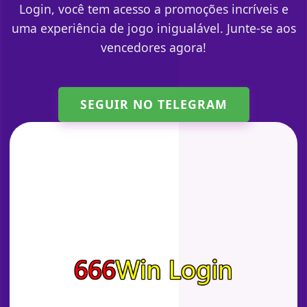
Login, você tem acesso a promoções incríveis e
uma experiência de jogo inigualável. Junte-se aos
vencedores agora!
SEGUIR NO TELEGRAM