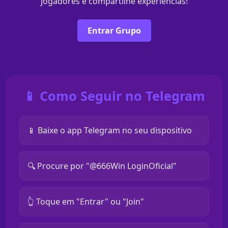
jogadores e compartilhe experiências!
Entrar Grupo
📱 Como Seguir no Telegram
📱 Baixe o app Telegram no seu dispositivo
🔍 Procure por "@666Win LoginOficial"
👆 Toque em "Entrar" ou "Join"