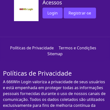
Acessos
Login
Registrar-se
Políticas de Privacidade
Termos e Condições
Sitemap
Políticas de Privacidade
A 666Win Login valoriza a privacidade de seus usuários
e está empenhada em proteger todas as informações
pessoais fornecidas durante o uso de nossos canais de
comunicação. Todos os dados coletados são utilizados
exclusivamente para fins de melhoria contínua da