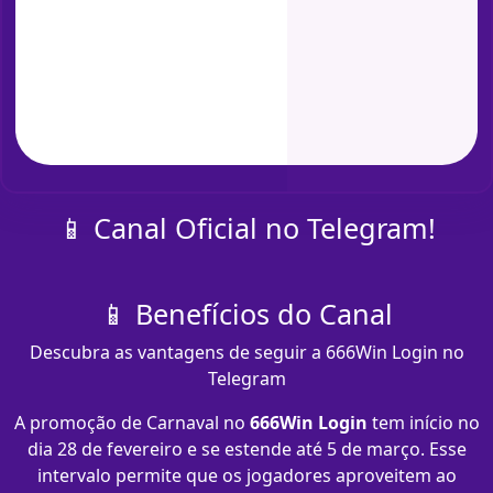
📱 Canal Oficial no Telegram!
📱 Benefícios do Canal
Descubra as vantagens de seguir a 666Win Login no
Telegram
A promoção de Carnaval no
666Win Login
tem início no
dia 28 de fevereiro e se estende até 5 de março. Esse
intervalo permite que os jogadores aproveitem ao