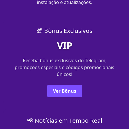
instalação e atualizações.
🎁 Bônus Exclusivos
VIP
Receba bônus exclusivos do Telegram,
promoções especiais e códigos promocionais
únicos!
Ver Bônus
📢 Notícias em Tempo Real