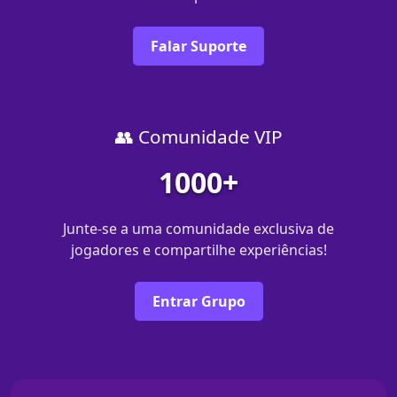
Falar Suporte
👥 Comunidade VIP
1000+
Junte-se a uma comunidade exclusiva de
jogadores e compartilhe experiências!
Entrar Grupo