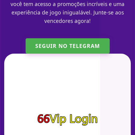
você tem acesso a promoções incríveis e uma
experiência de jogo inigualável. Junte-se aos
vencedores agora!
SEGUIR NO TELEGRAM