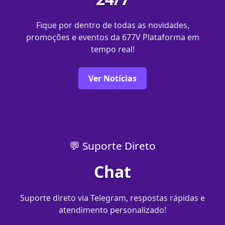
Fique por dentro de todas as novidades,
promoções e eventos da 677V Plataforma em
tempo real!
Ver Notícias
💬 Suporte Direto
Chat
Suporte direto via Telegram, respostas rápidas e
atendimento personalizado!