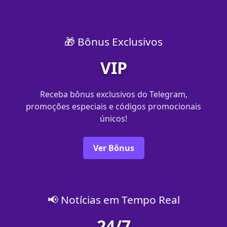
🎁 Bônus Exclusivos
VIP
Receba bônus exclusivos do Telegram,
promoções especiais e códigos promocionais
únicos!
Ver Bônus
📢 Notícias em Tempo Real
24/7