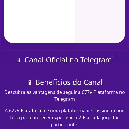
📱 Canal Oficial no Telegram!
📱 Benefícios do Canal
Descubra as vantagens de seguir a 677V Plataforma no
Telegram
A 677V Plataforma é uma plataforma de cassino online
feita para oferecer experiência VIP a cada jogador
participante.