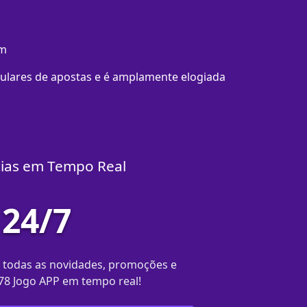
am
pulares de apostas e é amplamente elogiada
cias em Tempo Real
24/7
e todas as novidades, promoções e
78 Jogo APP em tempo real!