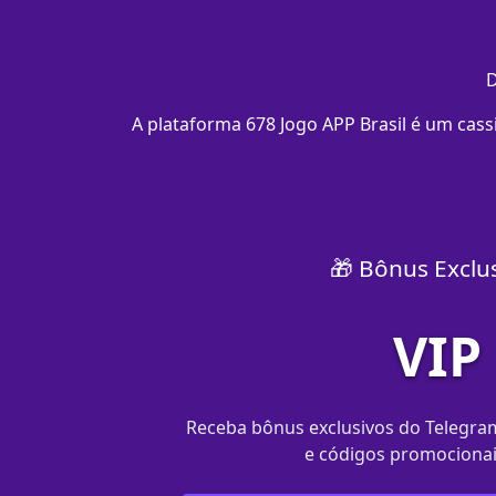
D
A plataforma 678 Jogo APP Brasil é um cas
🎁 Bônus Exclu
VIP
Receba bônus exclusivos do Telegra
e códigos promocionai