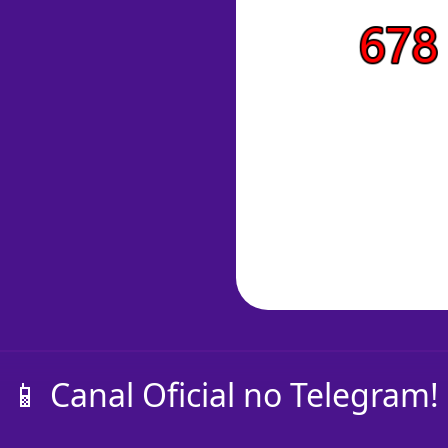
📱 Canal Oficial no Telegram!