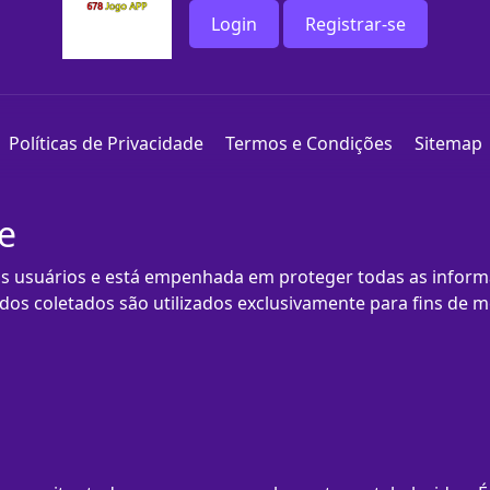
Login
Registrar-se
Políticas de Privacidade
Termos e Condições
Sitemap
de
eus usuários e está empenhada em proteger todas as infor
os coletados são utilizados exclusivamente para fins de m