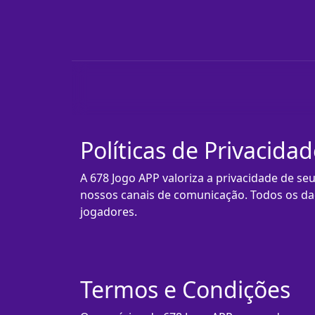
Políticas de Privacida
A 678 Jogo APP valoriza a privacidade de s
nossos canais de comunicação. Todos os dad
jogadores.
Termos e Condições