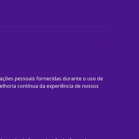
mações pessoais fornecidas durante o uso de
elhoria contínua da experiência de nossos