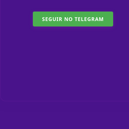
SEGUIR NO TELEGRAM