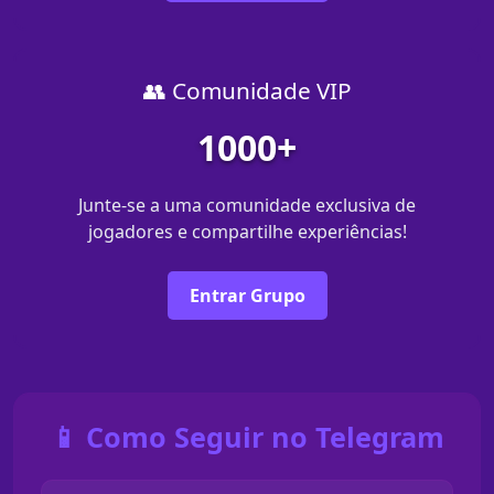
👥 Comunidade VIP
1000+
Junte-se a uma comunidade exclusiva de
jogadores e compartilhe experiências!
Entrar Grupo
📱 Como Seguir no Telegram