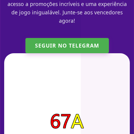
acesso a promoções incríveis e uma experiência
de jogo inigualável. Junte-se aos vencedores
agora!
SEGUIR NO TELEGRAM