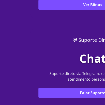
Ver Bônus
💬 Suporte Di
Cha
Suporte direto via Telegram, r
atendimento persona
Falar Suport