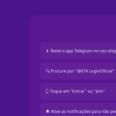
📱 Baixe o app Telegram no seu disp
🔍 Procure por "@67A LoginOficial"
👆 Toque em "Entrar" ou "Join"
🔔 Ative as notificações para não p