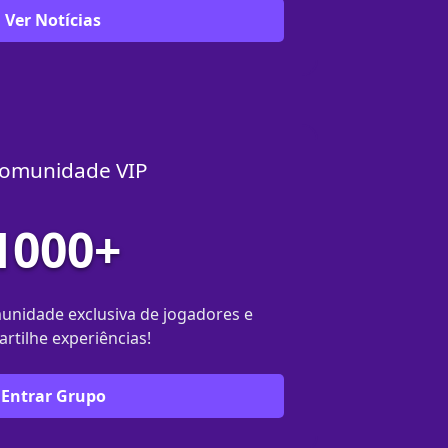
Ver Notícias
Comunidade VIP
1000+
unidade exclusiva de jogadores e
rtilhe experiências!
Entrar Grupo