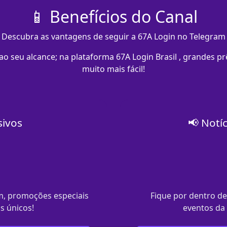
📱 Benefícios do Canal
Descubra as vantagens de seguir a 67A Login no Telegram
ao seu alcance; na plataforma 67A Login Brasil , grandes p
muito mais fácil!
sivos
📢 Notí
m, promoções especiais
Fique por dentro d
s únicos!
eventos da