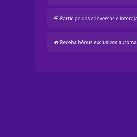
💬 Participe das conversas e interaj
🎁 Receba bônus exclusivos autom