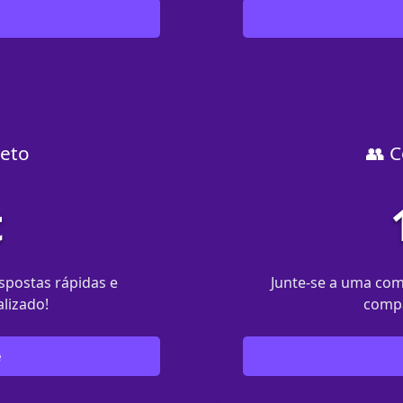
reto
👥 
t
espostas rápidas e
Junte-se a uma com
lizado!
compa
e