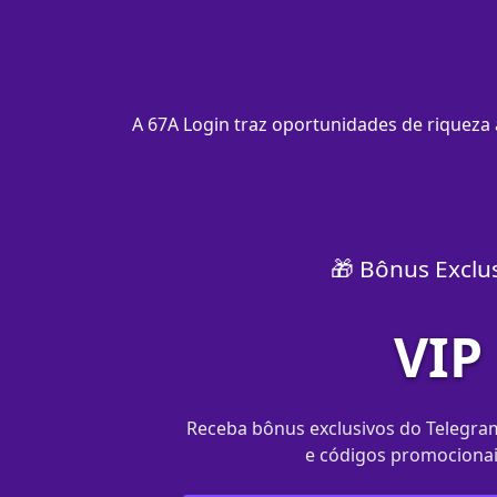
A 67A Login traz oportunidades de riqueza 
🎁 Bônus Exclu
VIP
Receba bônus exclusivos do Telegra
e códigos promocionai