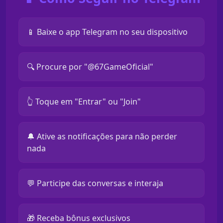
📱 Baixe o app Telegram no seu dispositivo
🔍 Procure por "@67GameOficial"
👆 Toque em "Entrar" ou "Join"
🔔 Ative as notificações para não perder
nada
💬 Participe das conversas e interaja
🎁 Receba bônus exclusivos