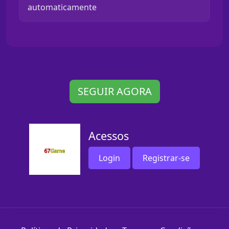
automaticamente
SEGUIR AGORA
Acessos
Login
Registrar-se