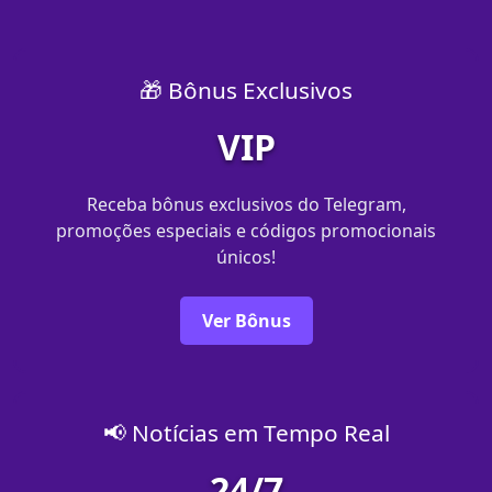
🎁 Bônus Exclusivos
VIP
Receba bônus exclusivos do Telegram,
promoções especiais e códigos promocionais
únicos!
Ver Bônus
📢 Notícias em Tempo Real
24/7