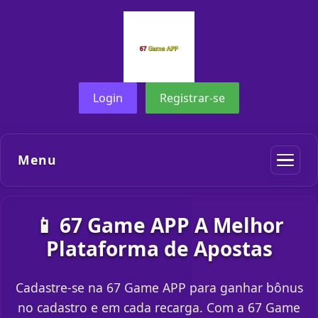
Login
Registrar-se
Menu
📱 67 Game APP A Melhor
Plataforma de Apostas
Cadastre-se na 67 Game APP para ganhar bônus
no cadastro e em cada recarga. Com a 67 Game