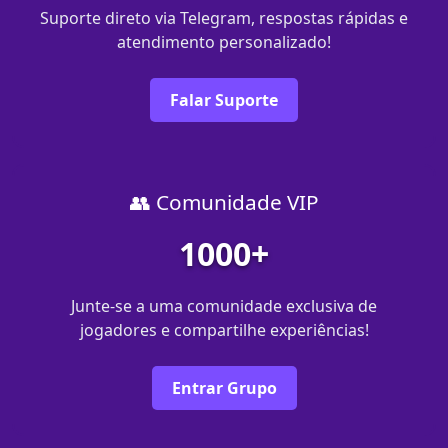
Suporte direto via Telegram, respostas rápidas e
atendimento personalizado!
Falar Suporte
👥 Comunidade VIP
1000+
Junte-se a uma comunidade exclusiva de
jogadores e compartilhe experiências!
Entrar Grupo