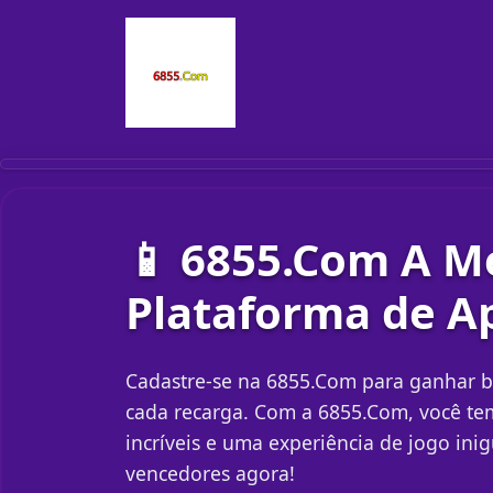
📱 6855.Com A M
Plataforma de A
Cadastre-se na 6855.Com para ganhar 
cada recarga. Com a 6855.Com, você t
incríveis e uma experiência de jogo inig
vencedores agora!