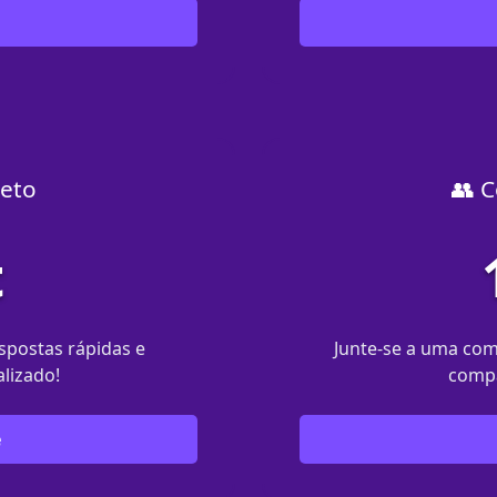
reto
👥 
t
espostas rápidas e
Junte-se a uma com
lizado!
compa
e