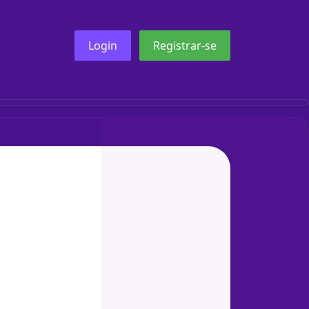
Login
Registrar-se