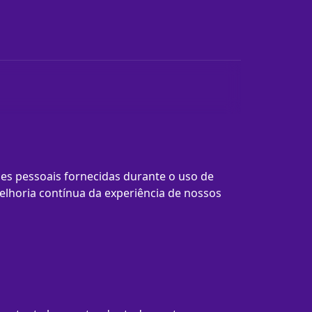
es pessoais fornecidas durante o uso de
elhoria contínua da experiência de nossos