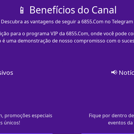
📱 Benefícios do Canal
Descubra as vantagens de seguir a 6855.Com no Telegram
ão para o programa VIP da 6855.Com, onde você pode com
ito é uma demonstração de nosso compromisso com o suces
sivos
📢 Notí
m, promoções especiais
Fique por dentro d
s únicos!
eventos da