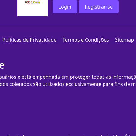
Login
Registrar-se
Políticas de Privacidade
Termos e Condições
Sitemap
de
usuários e está empenhada em proteger todas as informaçõ
os coletados são utilizados exclusivamente para fins de m