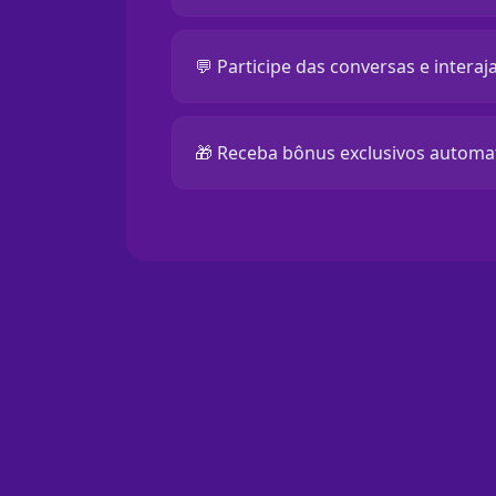
💬 Participe das conversas e interaj
🎁 Receba bônus exclusivos autom