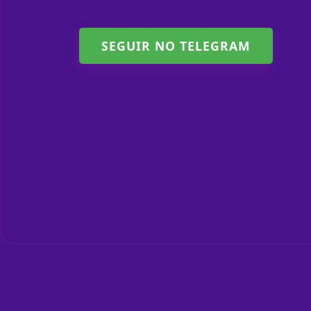
SEGUIR NO TELEGRAM