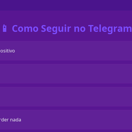
📱 Como Seguir no Telegram
ositivo
erder nada