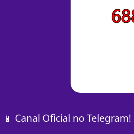
📱 Canal Oficial no Telegram!