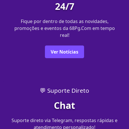
24/7
Fique por dentro de todas as novidades,
promoções e eventos da 68Pg.Com em tempo
real!
Ver Notícias
💬 Suporte Direto
Chat
Suporte direto via Telegram, respostas rápidas e
atendimento personalizado!