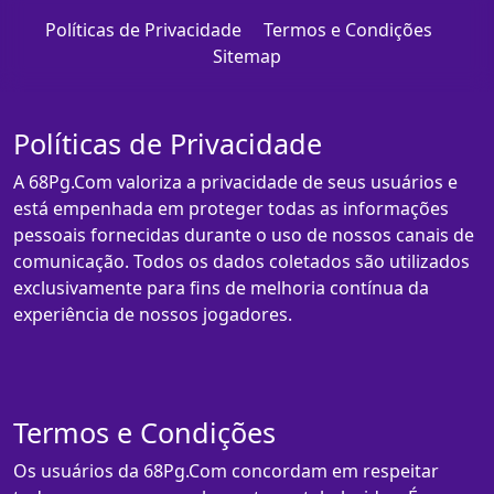
Políticas de Privacidade
Termos e Condições
Sitemap
Políticas de Privacidade
A 68Pg.Com valoriza a privacidade de seus usuários e
está empenhada em proteger todas as informações
pessoais fornecidas durante o uso de nossos canais de
comunicação. Todos os dados coletados são utilizados
exclusivamente para fins de melhoria contínua da
experiência de nossos jogadores.
Termos e Condições
Os usuários da 68Pg.Com concordam em respeitar