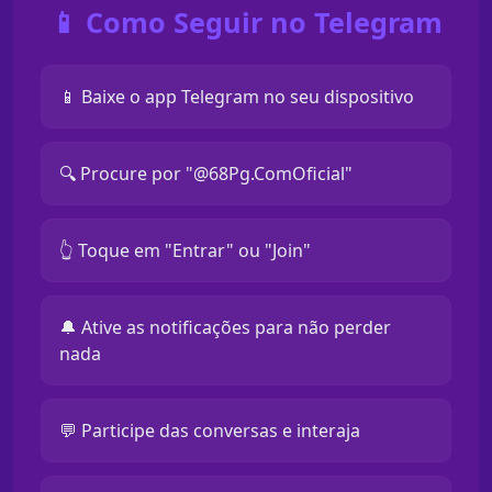
📱 Como Seguir no Telegram
📱 Baixe o app Telegram no seu dispositivo
🔍 Procure por "@68Pg.ComOficial"
👆 Toque em "Entrar" ou "Join"
🔔 Ative as notificações para não perder
nada
💬 Participe das conversas e interaja