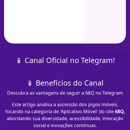
📱 Canal Oficial no Telegram!
📱 Benefícios do Canal
Descubra as vantagens de seguir a 68Q no Telegram
Este artigo analisa a ascensão dos jogos móveis,
focando na categoria de 'Aplicativo Móvel' do site
68Q
,
abordando sua diversidade, acessibilidade, interação
social e inovações contínuas.