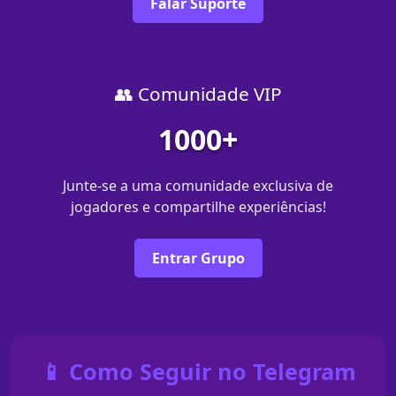
Falar Suporte
👥 Comunidade VIP
1000+
Junte-se a uma comunidade exclusiva de
jogadores e compartilhe experiências!
Entrar Grupo
📱 Como Seguir no Telegram