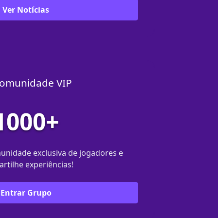
Ver Notícias
Comunidade VIP
1000+
unidade exclusiva de jogadores e
rtilhe experiências!
Entrar Grupo