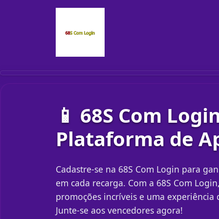
📱 68S Com Logi
Plataforma de A
Cadastre-se na 68S Com Login para gan
em cada recarga. Com a 68S Com Login,
promoções incríveis e uma experiência d
Junte-se aos vencedores agora!