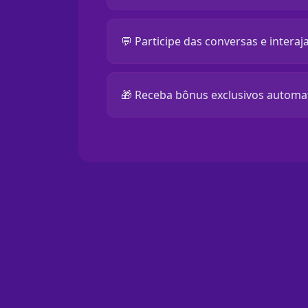
💬 Participe das conversas e interaj
🎁 Receba bônus exclusivos autom