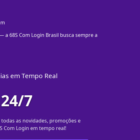
am
— a 68S Com Login Brasil busca sempre a
cias em Tempo Real
24/7
e todas as novidades, promoções e
S Com Login em tempo real!