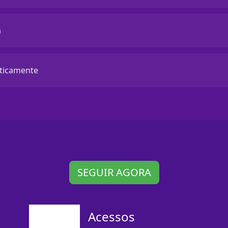
a
aticamente
SEGUIR AGORA
Acessos