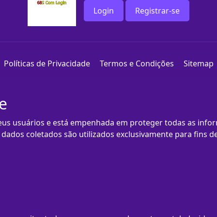
Login
Registrar-se
Políticas de Privacidade
Termos e Condições
Sitemap
de
seus usuários e está empenhada em proteger todas as info
dados coletados são utilizados exclusivamente para fins d