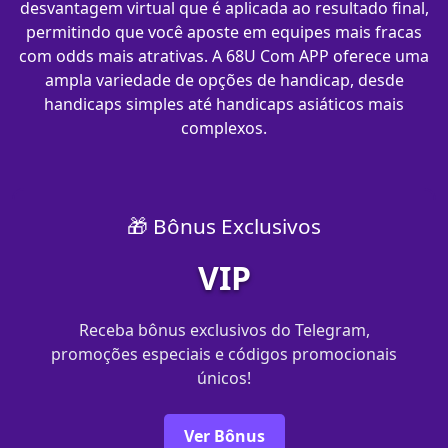
desvantagem virtual que é aplicada ao resultado final,
permitindo que você aposte em equipes mais fracas
com odds mais atrativas. A 68U Com APP oferece uma
ampla variedade de opções de handicap, desde
handicaps simples até handicaps asiáticos mais
complexos.
🎁 Bônus Exclusivos
VIP
Receba bônus exclusivos do Telegram,
promoções especiais e códigos promocionais
únicos!
Ver Bônus