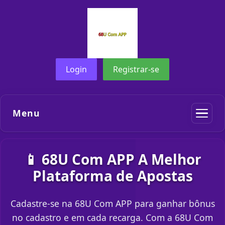
Login
Registrar-se
Menu
📱 68U Com APP A Melhor
Plataforma de Apostas
Cadastre-se na 68U Com APP para ganhar bônus
no cadastro e em cada recarga. Com a 68U Com