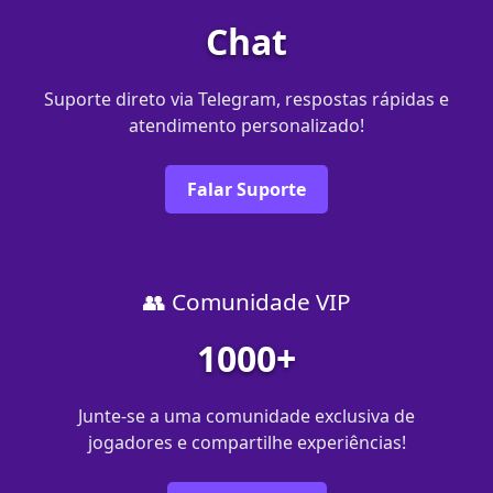
Chat
Suporte direto via Telegram, respostas rápidas e
atendimento personalizado!
Falar Suporte
👥 Comunidade VIP
1000+
Junte-se a uma comunidade exclusiva de
jogadores e compartilhe experiências!