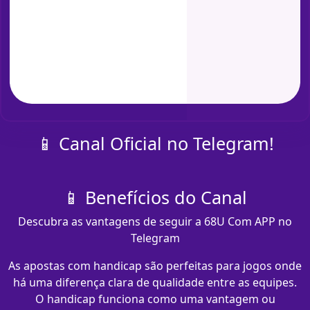
📱 Canal Oficial no Telegram!
📱 Benefícios do Canal
Descubra as vantagens de seguir a 68U Com APP no
Telegram
As apostas com handicap são perfeitas para jogos onde
há uma diferença clara de qualidade entre as equipes.
O handicap funciona como uma vantagem ou