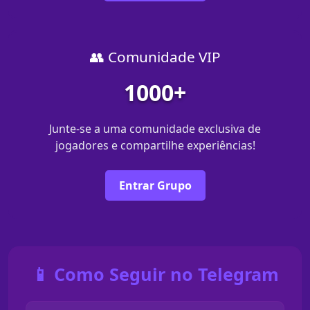
👥 Comunidade VIP
1000+
Junte-se a uma comunidade exclusiva de
jogadores e compartilhe experiências!
Entrar Grupo
📱 Como Seguir no Telegram