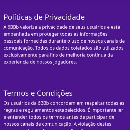
Políticas de Privacidade
A 6BBb valoriza a privacidade de seus usuários e está
empenhada em proteger todas as informações
pessoais fornecidas durante o uso de nossos canais de
comunicação. Todos os dados coletados são utilizados
exclusivamente para fins de melhoria contínua da
experiência de nossos jogadores.
Termos e Condições
Os usuários da 6BBb concordam em respeitar todas as
regras e regulamentos estabelecidos. É importante ler
e entender todos os termos antes de participar de
nossos canais de comunicação. A violação destes