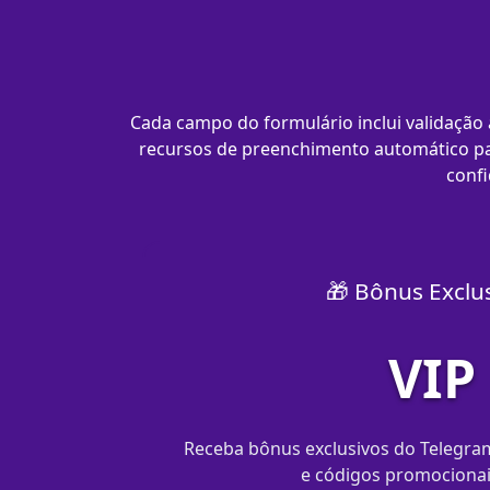
Cada campo do formulário inclui validação
recursos de preenchimento automático par
confi
🎁 Bônus Exclu
VIP
Receba bônus exclusivos do Telegra
e códigos promocionai