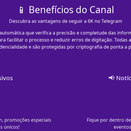
📱 Benefícios do Canal
Descubra as vantagens de seguir a 6K no Telegram
 automática que verifica a precisão e completude das infor
a facilitar o processo e reduzir erros de digitação. Todas
dencialidade e são protegidas por criptografia de ponta a 
sivos
📢 Notí
m, promoções especiais
Fique por dentro d
s únicos!
eventos