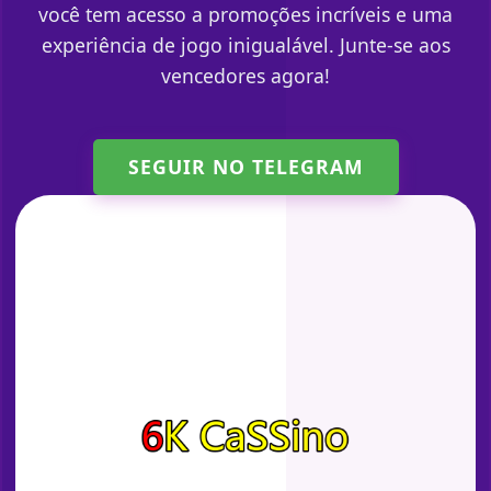
você tem acesso a promoções incríveis e uma
experiência de jogo inigualável. Junte-se aos
vencedores agora!
SEGUIR NO TELEGRAM