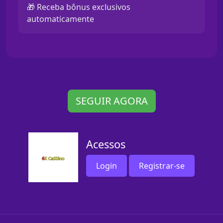
🎁 Receba bônus exclusivos
automaticamente
SEGUIR AGORA
Acessos
Login
Registrar-se