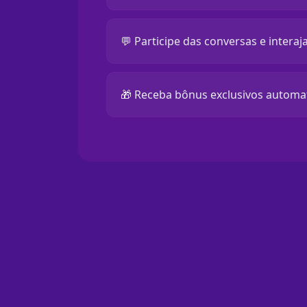
💬 Participe das conversas e interaj
🎁 Receba bônus exclusivos autom