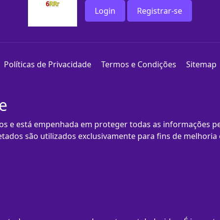
Login
Registrar-se
Políticas de Privacidade
Termos e Condições
Sitemap
de
rios e está empenhada em proteger todas as informações p
tados são utilizados exclusivamente para fins de melhoria