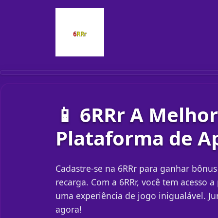
📱 6RRr A Melhor
Plataforma de A
Cadastre-se na 6RRr para ganhar bônus
recarga. Com a 6RRr, você tem acesso a 
uma experiência de jogo inigualável. J
agora!