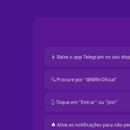
📱 Baixe o app Telegram no seu disp
🔍 Procure por "@6RRrOficial"
👆 Toque em "Entrar" ou "Join"
🔔 Ative as notificações para não p