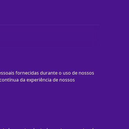
essoais fornecidas durante o uso de nossos
 contínua da experiência de nossos