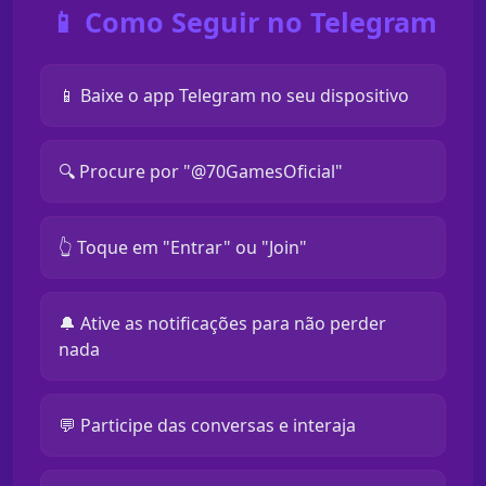
📱 Como Seguir no Telegram
📱 Baixe o app Telegram no seu dispositivo
🔍 Procure por "@70GamesOficial"
👆 Toque em "Entrar" ou "Join"
🔔 Ative as notificações para não perder
nada
💬 Participe das conversas e interaja