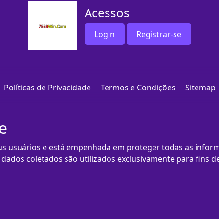
Acessos
Login
Registrar-se
Políticas de Privacidade
Termos e Condições
Sitemap
de
eus usuários e está empenhada em proteger todas as infor
dados coletados são utilizados exclusivamente para fins d