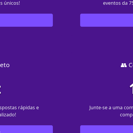
s únicos!
eventos da 7
reto
👥 
t
espostas rápidas e
Junte-se a uma com
lizado!
compa
e