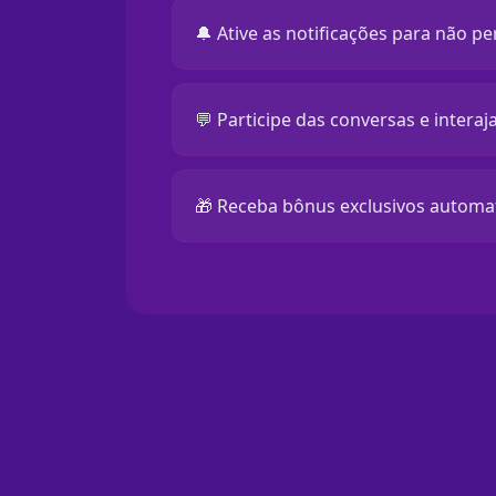
🔔 Ative as notificações para não p
💬 Participe das conversas e interaj
🎁 Receba bônus exclusivos autom