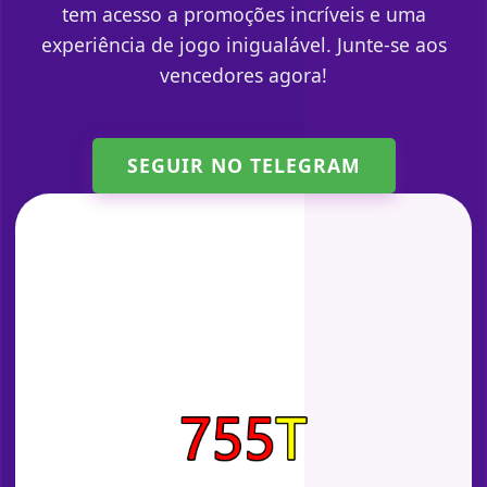
tem acesso a promoções incríveis e uma
experiência de jogo inigualável. Junte-se aos
vencedores agora!
SEGUIR NO TELEGRAM