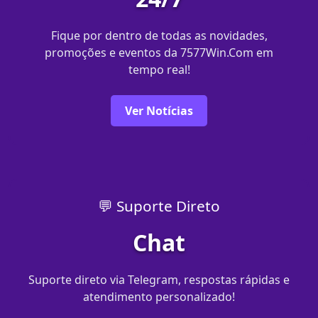
Fique por dentro de todas as novidades,
promoções e eventos da 7577Win.Com em
tempo real!
Ver Notícias
💬 Suporte Direto
Chat
Suporte direto via Telegram, respostas rápidas e
atendimento personalizado!