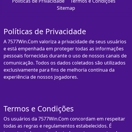
Políticas de Privacidade
Termos e Condições
Sitemap
Políticas de Privacidade
A 7577Win.Com valoriza a privacidade de seus usuários
e está empenhada em proteger todas as informações
pessoais fornecidas durante o uso de nossos canais de
comunicação. Todos os dados coletados são utilizados
exclusivamente para fins de melhoria contínua da
experiência de nossos jogadores.
Termos e Condições
Os usuários da 7577Win.Com concordam em respeitar
todas as regras e regulamentos estabelecidos. É