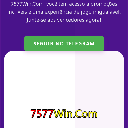
7577Win.Com, você tem acesso a promoções
incríveis e uma experiência de jogo inigualável.
Junte-se aos vencedores agora!
SEGUIR NO TELEGRAM