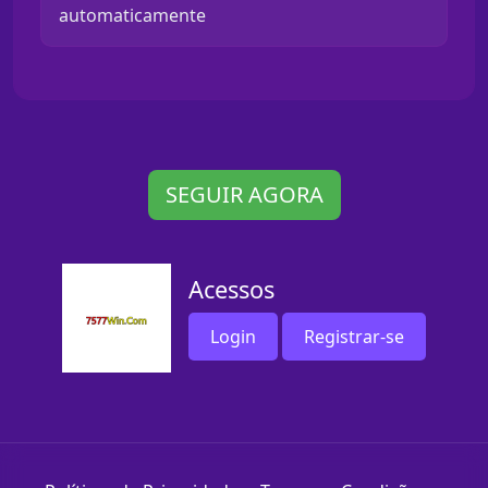
automaticamente
SEGUIR AGORA
Acessos
Login
Registrar-se