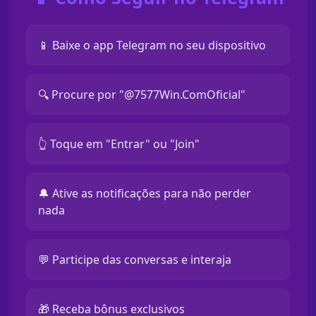
📱 Baixe o app Telegram no seu dispositivo
🔍 Procure por "@7577Win.ComOficial"
👆 Toque em "Entrar" ou "Join"
🔔 Ative as notificações para não perder
nada
💬 Participe das conversas e interaja
🎁 Receba bônus exclusivos