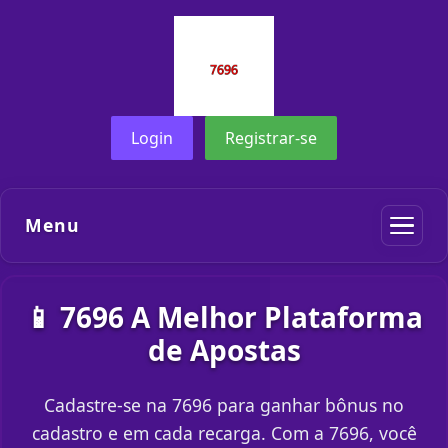
Login
Registrar-se
Menu
📱 7696 A Melhor Plataforma
de Apostas
Cadastre-se na 7696 para ganhar bônus no
cadastro e em cada recarga. Com a 7696, você