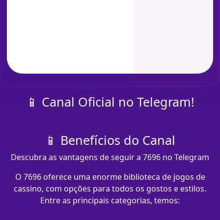
📱 Canal Oficial no Telegram!
📱 Benefícios do Canal
Descubra as vantagens de seguir a 7696 no Telegram
O 7696 oferece uma enorme biblioteca de jogos de
cassino, com opções para todos os gostos e estilos.
Entre as principais categorias, temos: