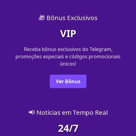
🎁 Bônus Exclusivos
VIP
Receba bônus exclusivos do Telegram,
promoções especiais e códigos promocionais
únicos!
Ver Bônus
📢 Notícias em Tempo Real
24/7