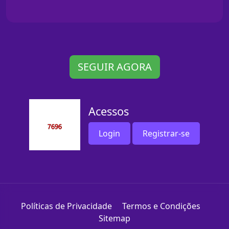
SEGUIR AGORA
Acessos
Login
Registrar-se
Políticas de Privacidade
Termos e Condições
Sitemap